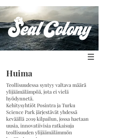
Huima
Teollisuudessa syntyy valtava määrä
ylijäämälämpöä, jota ei vielä
hyödynnetä.
Kehitysyhtiöt Posintra ja Turku
Science Park järjestävät yhdessä
keväällä 2019 kilpailun, jossa haetaan
uusia, innovatiivisia ratkaisuja
teollisuuden ylijäämälämmön