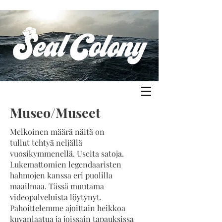
Museo/Museet
Melkoinen määrä näitä on
tullut tehtyä neljällä
vuosikymmenellä. Useita satoja.
Lukemattomien legendaaristen
hahmojen kanssa eri puolilla
maailmaa. Tässä muutama
videopalveluista löytynyt.
Pahoittelemme ajoittain heikkoa
kuvanlaatua ja joissain tapauksissa